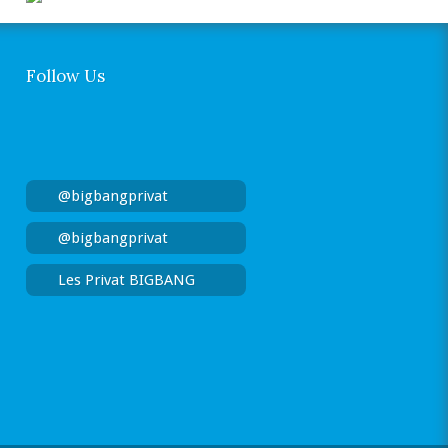
Follow Us
@bigbangprivat
@bigbangprivat
Les Privat BIGBANG