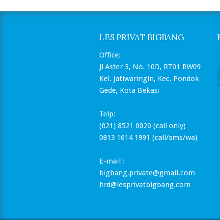
LES PRIVAT BIGBANG
Office:
Jl Aster 3, No. 10D, RT01 RW09
Kel. Jatiwaringin, Kec. Pondok
Gede, Kota Bekasi
Telp:
(021) 8521 0020 (call only)
0813 1614 1991 (call/sms/wa)
E-mail :
bigbang.private@gmail.com
hrd@lesprivatbigbang.com