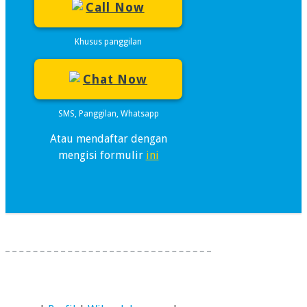
Call Now
Khusus panggilan
Chat Now
SMS, Panggilan, Whatsapp
Atau mendaftar dengan
mengisi formulir
ini