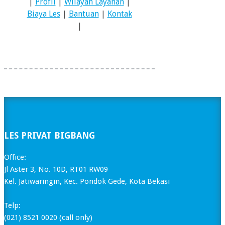
|
Profil
|
Wilayah Layanan
|
Biaya Les
|
Bantuan
|
Kontak
|
LES PRIVAT BIGBANG
Office:
Jl Aster 3, No. 10D, RT01 RW09
Kel. Jatiwaringin, Kec. Pondok Gede, Kota Bekasi
Telp:
(021) 8521 0020 (call only)