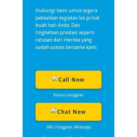
Hubungi kami untuk segera
jadwalkan kegiatan les privat
buah hati Anda. Dan
tingkatkan prestasi seperti
ratusan dari mereka yang
sudah sukses bersama kami.
Call Now
Khusus panggilan
Chat Now
SMS, Panggilan, Whatsapp