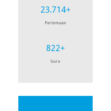
23.714+
Pertemuan
822+
Guru