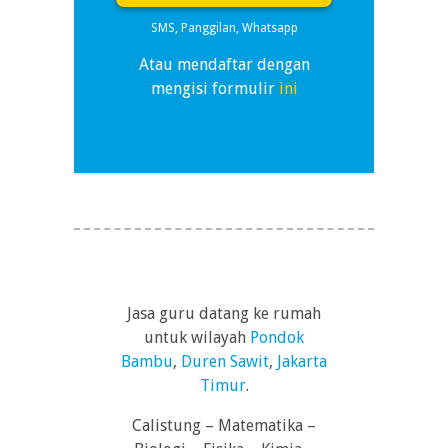
SMS, Panggilan, Whatsapp
Atau mendaftar dengan
mengisi formulir
ini
Jasa guru datang ke rumah
untuk wilayah
Pondok
Bambu
,
Duren Sawit
,
Jakarta
Timur
.
Calistung – Matematika –