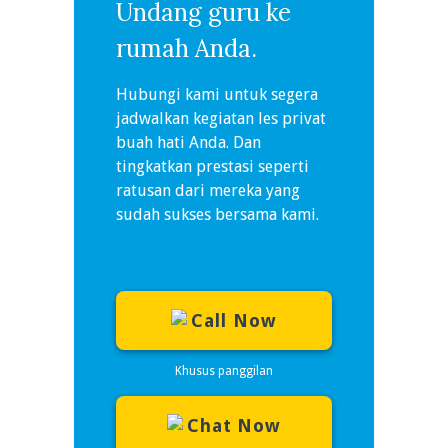
Undang guru ke
rumah Anda.
Hubungi kami untuk segera
jadwalkan kegiatan les privat
buah hati Anda. Dan
tingkatkan prestasi seperti
ratusan dari mereka yang
sudah sukses bersama kami.
Call Now
Khusus panggilan
Chat Now