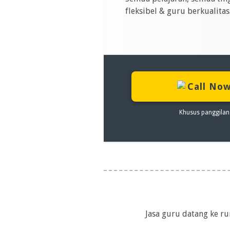
fleksibel & guru berkualitas
Call No
Khusus panggilan
Jasa guru datang ke r