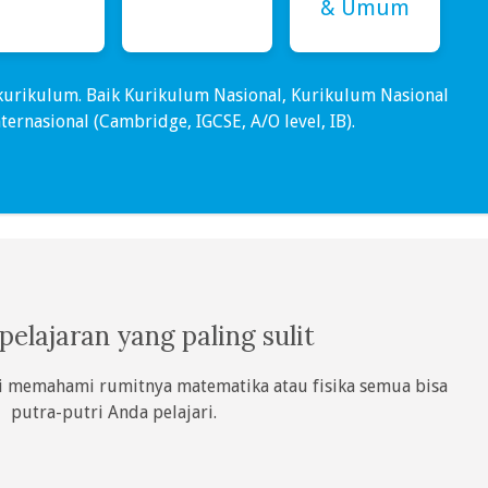
& Umum
urikulum. Baik Kurikulum Nasional, Kurikulum Nasional
ernasional (Cambridge, IGCSE, A/O level, IB).
pelajaran yang paling sulit
 memahami rumitnya matematika atau fisika semua bisa
putra-putri Anda pelajari.