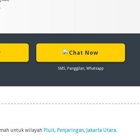
.
w
Chat Now
SMS, Panggilan, Whatsapp
umah untuk wilayah
Pluit
,
Penjaringan
,
Jakarta Utara
.