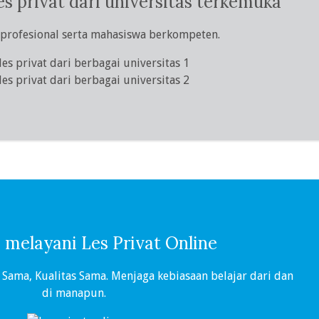
es privat dari universitas terkemuka
 profesional serta mahasiswa berkompeten.
a melayani Les Privat Online
 Sama, Kualitas Sama. Menjaga kebiasaan belajar dari dan
di manapun.