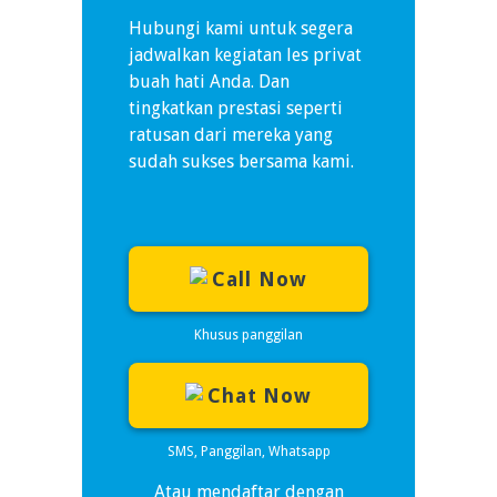
Hubungi kami untuk segera
jadwalkan kegiatan les privat
buah hati Anda. Dan
tingkatkan prestasi seperti
ratusan dari mereka yang
sudah sukses bersama kami.
Call Now
Khusus panggilan
Chat Now
SMS, Panggilan, Whatsapp
Atau mendaftar dengan