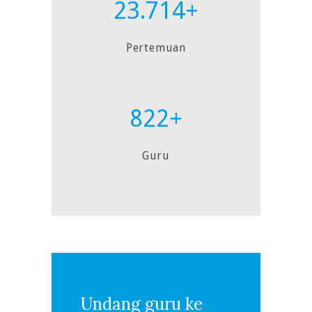
23.714+
Pertemuan
822+
Guru
Undang guru ke