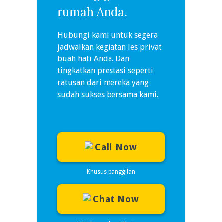
rumah Anda.
Hubungi kami untuk segera
jadwalkan kegiatan les privat
buah hati Anda. Dan
tingkatkan prestasi seperti
ratusan dari mereka yang
sudah sukses bersama kami.
Call Now
Khusus panggilan
Chat Now