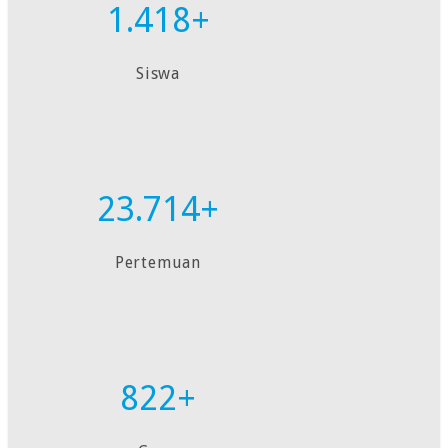
1.418+
Siswa
23.714+
Pertemuan
822+