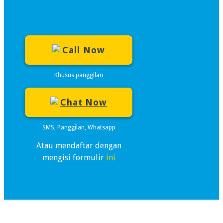
Call Now
Khusus panggilan
Chat Now
SMS, Panggilan, Whatsapp
Atau mendaftar dengan
mengisi formulir
ini