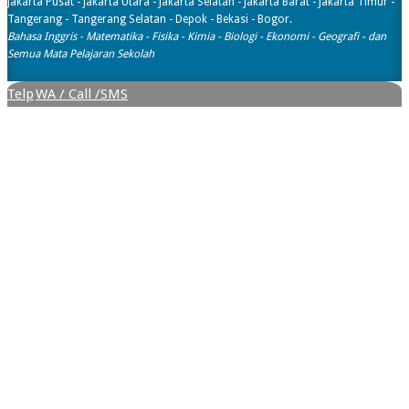
Jakarta Pusat - Jakarta Utara - Jakarta Selatan - Jakarta Barat - Jakarta Timur -
Tangerang - Tangerang Selatan - Depok - Bekasi - Bogor.
Bahasa Inggris - Matematika - Fisika - Kimia - Biologi - Ekonomi - Geografi​ - dan
Semua Mata Pelajaran Sekolah
Telp
WA / Call /SMS