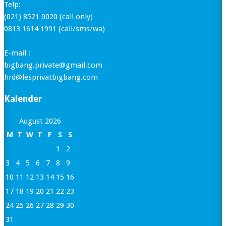
Telp:
(021) 8521 0020 (call only)
0813 1614 1991 (call/sms/wa)
E-mail :
bigbang.private@gmail.com
hrd@lesprivatbigbang.com
Kalender
August 2026
M
T
W
T
F
S
S
1
2
3
4
5
6
7
8
9
10
11
12
13
14
15
16
17
18
19
20
21
22
23
24
25
26
27
28
29
30
31