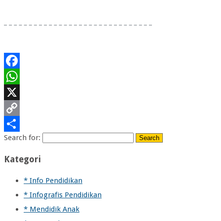
Facebook
WhatsApp
X
Copy
Search for:
Link
Share
Kategori
* Info Pendidikan
* Infografis Pendidikan
* Mendidik Anak