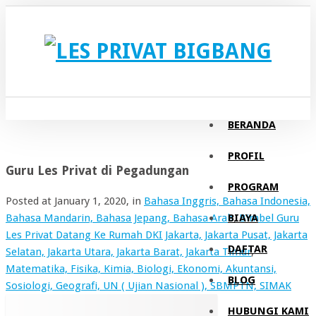
BERANDA
PROFIL
Guru Les Privat di Pegadungan
PROGRAM
Posted at
January 1, 2020
, in
Bahasa Inggris, Bahasa Indonesia,
BIAYA
Bahasa Mandarin, Bahasa Jepang, Bahasa Arab
,
Bimbel Guru
Les Privat Datang Ke Rumah DKI Jakarta, Jakarta Pusat, Jakarta
DAFTAR
Selatan, Jakarta Utara, Jakarta Barat, Jakarta Timur
,
Matematika, Fisika, Kimia, Biologi, Ekonomi, Akuntansi,
BLOG
Sosiologi, Geografi, UN ( Ujian Nasional ), SBMPTN, SIMAK
HUBUNGI KAMI