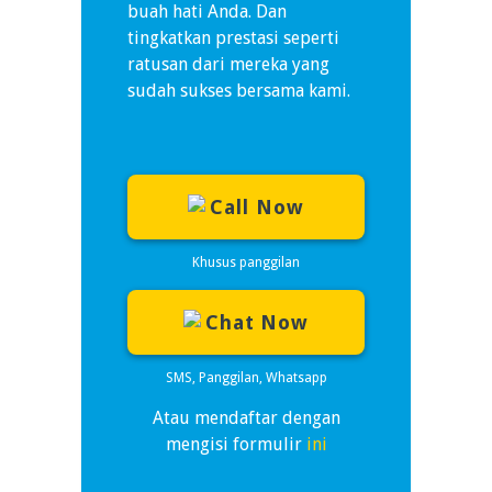
buah hati Anda. Dan
tingkatkan prestasi seperti
ratusan dari mereka yang
sudah sukses bersama kami.
Call Now
Khusus panggilan
Chat Now
SMS, Panggilan, Whatsapp
Atau mendaftar dengan
mengisi formulir
ini