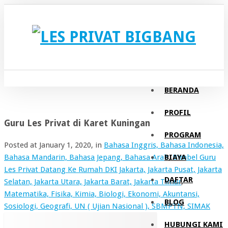
BERANDA
PROFIL
Guru Les Privat di Karet Kuningan
PROGRAM
Posted at
January 1, 2020
, in
Bahasa Inggris, Bahasa Indonesia,
BIAYA
Bahasa Mandarin, Bahasa Jepang, Bahasa Arab
,
Bimbel Guru
Les Privat Datang Ke Rumah DKI Jakarta, Jakarta Pusat, Jakarta
DAFTAR
Selatan, Jakarta Utara, Jakarta Barat, Jakarta Timur
,
Matematika, Fisika, Kimia, Biologi, Ekonomi, Akuntansi,
BLOG
Sosiologi, Geografi, UN ( Ujian Nasional ), SBMPTN, SIMAK
HUBUNGI KAMI