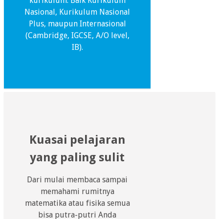
kurikulum. Baik Kurikulum
Nasional, Kurikulum Nasional
Plus, maupun Internasional
(Cambridge, IGCSE, A/O level,
IB).
Kuasai pelajaran
yang paling sulit
Dari mulai membaca sampai
memahami rumitnya
matematika atau fisika semua
bisa putra-putri Anda