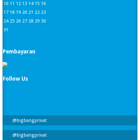
10
11
12
13
14
15
16
17
18
19
20
21
22
23
24
25
26
27
28
29
30
31
« Jan
Pembayaran
Follow Us
@bigbangprivat
@bigbangprivat