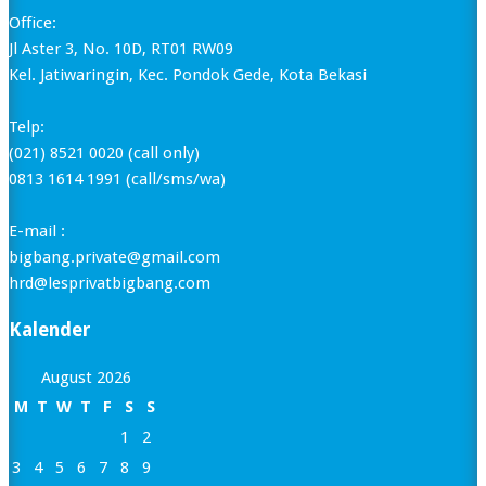
Office:
Jl Aster 3, No. 10D, RT01 RW09
Kel. Jatiwaringin, Kec. Pondok Gede, Kota Bekasi
Telp:
(021) 8521 0020 (call only)
0813 1614 1991 (call/sms/wa)
E-mail :
bigbang.private@gmail.com
hrd@lesprivatbigbang.com
Kalender
August 2026
M
T
W
T
F
S
S
1
2
3
4
5
6
7
8
9