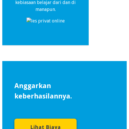
kebiasaan belajar dari dan di
manapun.
Anggarkan
keberhasilannya.
Lihat Biaya