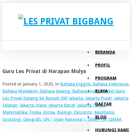
BERANDA
PROFIL
Guru Les Privat di Harapan Mulya
PROGRAM
Posted at
January 1, 2020
, in
Bahasa Inggris, Bahasa Indonesia,
BIAYA
Bahasa Mandarin, Bahasa Jepang, Bahasa Arab
,
Bimbel Guru
Les Privat Datang Ke Rumah DKI Jakarta, Jakarta Pusat, Jakarta
DAFTAR
Selatan, Jakarta Utara, Jakarta Barat, Jakarta Timur
,
Matematika, Fisika, Kimia, Biologi, Ekonomi, Akuntansi,
BLOG
Sosiologi, Geografi, UN ( Ujian Nasional ), SBMPTN, SIMAK
HUBUNGI KAMI