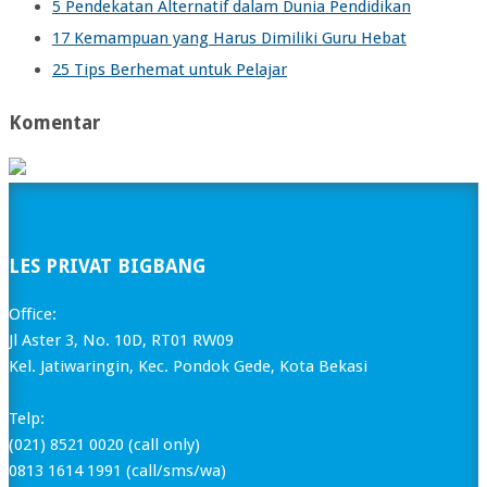
5 Pendekatan Alternatif dalam Dunia Pendidikan
17 Kemampuan yang Harus Dimiliki Guru Hebat
25 Tips Berhemat untuk Pelajar
Komentar
LES PRIVAT BIGBANG
Office:
Jl Aster 3, No. 10D, RT01 RW09
Kel. Jatiwaringin, Kec. Pondok Gede, Kota Bekasi
Telp:
(021) 8521 0020 (call only)
0813 1614 1991 (call/sms/wa)