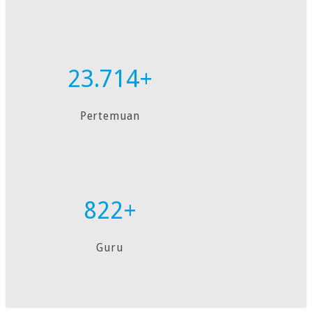
23.714+
Pertemuan
822+
Guru