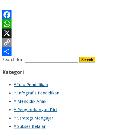
Facebook
WhatsApp
X
Copy
Search for:
Link
Share
Kategori
* Info Pendidikan
* Infografis Pendidikan
* Mendidik Anak
* Pengembangan Diri
* Strategi Mengajar
* Sukses Belajar