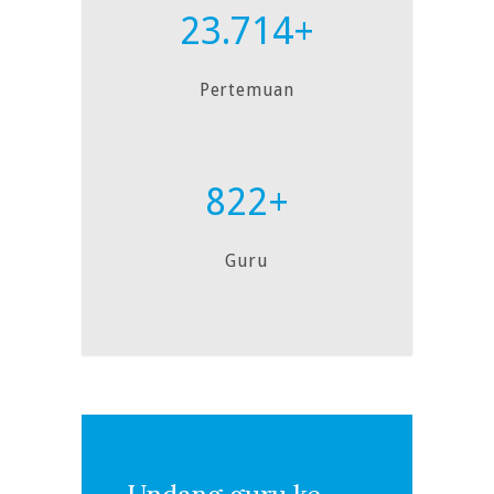
23.714+
Pertemuan
822+
Guru