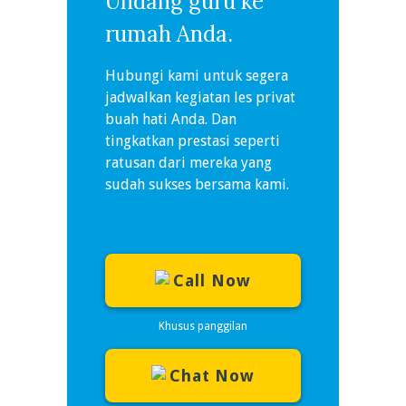
Undang guru ke
rumah Anda.
Hubungi kami untuk segera
jadwalkan kegiatan les privat
buah hati Anda. Dan
tingkatkan prestasi seperti
ratusan dari mereka yang
sudah sukses bersama kami.
Call Now
Khusus panggilan
Chat Now