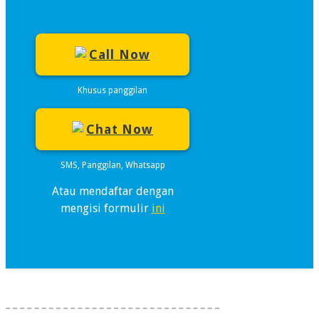
Call Now
Khusus panggilan
Chat Now
SMS, Panggilan, Whatsapp
Atau mendaftar dengan
mengisi formulir
ini