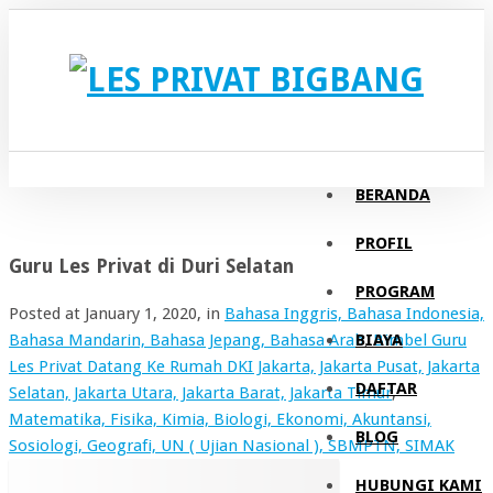
BERANDA
PROFIL
Guru Les Privat di Duri Selatan
PROGRAM
Posted at
January 1, 2020
, in
Bahasa Inggris, Bahasa Indonesia,
BIAYA
Bahasa Mandarin, Bahasa Jepang, Bahasa Arab
,
Bimbel Guru
Les Privat Datang Ke Rumah DKI Jakarta, Jakarta Pusat, Jakarta
DAFTAR
Selatan, Jakarta Utara, Jakarta Barat, Jakarta Timur
,
Matematika, Fisika, Kimia, Biologi, Ekonomi, Akuntansi,
BLOG
Sosiologi, Geografi, UN ( Ujian Nasional ), SBMPTN, SIMAK
HUBUNGI KAMI