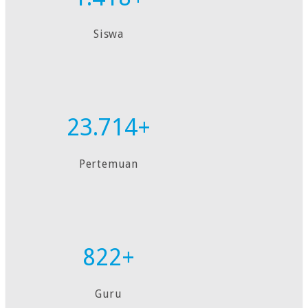
Siswa
23.714+
Pertemuan
822+
Guru