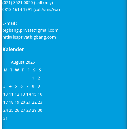
(021) 8521 0020 (call only)
0813 1614 1991 (call/sms/wa)
E-mail :
bigbang.private@gmail.com
hrd@lesprivatbigbang.com
Kalender
August 2026
M
T
W
T
F
S
S
1
2
3
4
5
6
7
8
9
10
11
12
13
14
15
16
17
18
19
20
21
22
23
24
25
26
27
28
29
30
31
« Jan