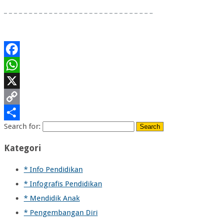
Facebook
WhatsApp
X
Copy
Search for:
Link
Share
Kategori
* Info Pendidikan
* Infografis Pendidikan
* Mendidik Anak
* Pengembangan Diri