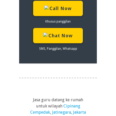
Call Now
Khusus panggilan
Chat Now
SMS, Panggilan, Whatsapp
Jasa guru datang ke rumah
untuk wilayah
Cipinang
Cempedak
,
Jatinegara
,
Jakarta