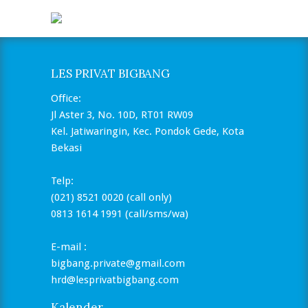
LES PRIVAT BIGBANG
Office:
Jl Aster 3, No. 10D, RT01 RW09
Kel. Jatiwaringin, Kec. Pondok Gede, Kota
Bekasi
Telp:
(021) 8521 0020 (call only)
0813 1614 1991 (call/sms/wa)
E-mail :
bigbang.private@gmail.com
hrd@lesprivatbigbang.com
Kalender