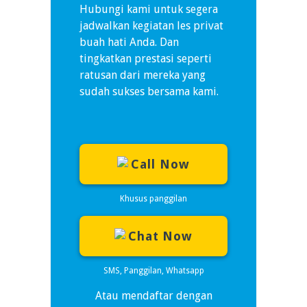
Hubungi kami untuk segera
jadwalkan kegiatan les privat
buah hati Anda. Dan
tingkatkan prestasi seperti
ratusan dari mereka yang
sudah sukses bersama kami.
Call Now
Khusus panggilan
Chat Now
SMS, Panggilan, Whatsapp
Atau mendaftar dengan