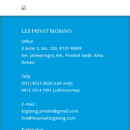
LES PRIVAT BIGBANG
Office:
Jl Aster 3, No. 10D, RT01 RW09
Kel. Jatiwaringin, Kec. Pondok Gede, Kota
Bekasi
Telp:
(021) 8521 0020 (call only)
0813 1614 1991 (call/sms/wa)
E-mail :
bigbang.private@gmail.com
hrd@lesprivatbigbang.com
Kalender