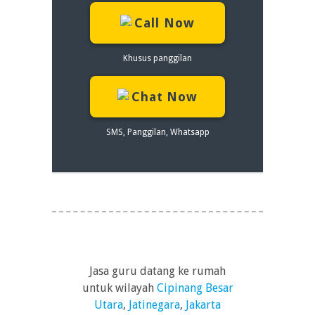
Call Now
Khusus panggilan
Chat Now
SMS, Panggilan, Whatsapp
Jasa guru datang ke rumah
untuk wilayah
Cipinang Besar
Utara
,
Jatinegara
,
Jakarta