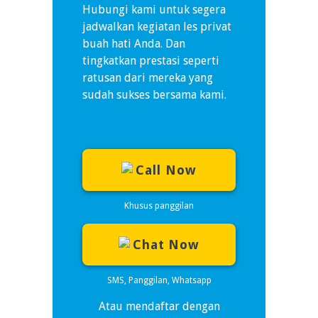
Hubungi kami untuk segera
jadwalkan kegiatan les privat
buah hati Anda. Dan
tingkatkan prestasi seperti
ratusan dari mereka yang
sudah sukses bersama kami.
Call Now
Khusus panggilan
Chat Now
SMS, Panggilan, Whatsapp
Atau mendaftar dengan