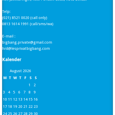
Telp:
(021) 8521 0020 (call only)
0813 1614 1991 (call/sms/wa)
E-mail :
bigbang.private@gmail.com
hrd@lesprivatbigbang.com
Kalender
August 2026
M
T
W
T
F
S
S
1
2
3
4
5
6
7
8
9
10
11
12
13
14
15
16
17
18
19
20
21
22
23
24
25
26
27
28
29
30