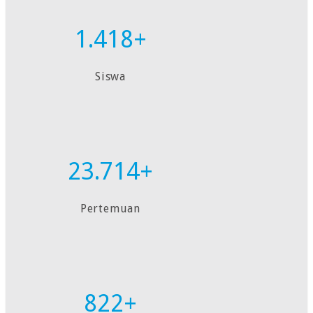
1.418+
Siswa
23.714+
Pertemuan
822+