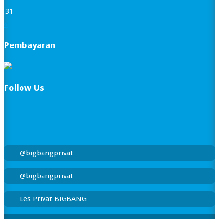
31
« Jan
Pembayaran
Follow Us
@bigbangprivat
@bigbangprivat
Les Privat BIGBANG