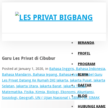
BERANDA
PROFIL
Guru Les Privat di Cibubur
PROGRAM
Posted at
January 1, 2020
, in
Bahasa Inggris, Bahasa Indonesia,
BIAYA
Bahasa Mandarin, Bahasa Jepang, Bahasa Arab
,
Bimbel Guru
Les Privat Datang Ke Rumah DKI Jakarta, Jakarta Pusat, Jakarta
DAFTAR
Selatan, Jakarta Utara, Jakarta Barat, Jakarta Timur
,
Matematika, Fisika, Kimia, Biologi, Ekonomi, Akuntansi,
BLOG
Sosiologi, Geografi, UN ( Ujian Nasional ), SBMPTN, SIMAK
HUBUNGI KAMI