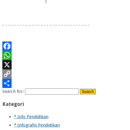
|
Facebook
WhatsApp
X
Copy
Search for:
Link
Share
Kategori
* Info Pendidikan
* Infografis Pendidikan