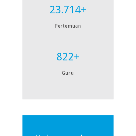
23.714+
Pertemuan
822+
Guru