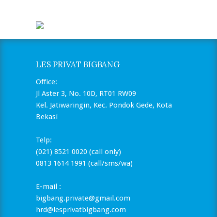
LES PRIVAT BIGBANG
Office:
Jl Aster 3, No. 10D, RT01 RW09
Kel. Jatiwaringin, Kec. Pondok Gede, Kota
Bekasi
Telp:
(021) 8521 0020 (call only)
0813 1614 1991 (call/sms/wa)
E-mail :
bigbang.private@gmail.com
hrd@lesprivatbigbang.com