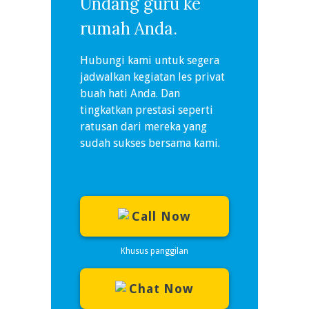
Undang guru ke
rumah Anda.
Hubungi kami untuk segera
jadwalkan kegiatan les privat
buah hati Anda. Dan
tingkatkan prestasi seperti
ratusan dari mereka yang
sudah sukses bersama kami.
Call Now
Khusus panggilan
Chat Now