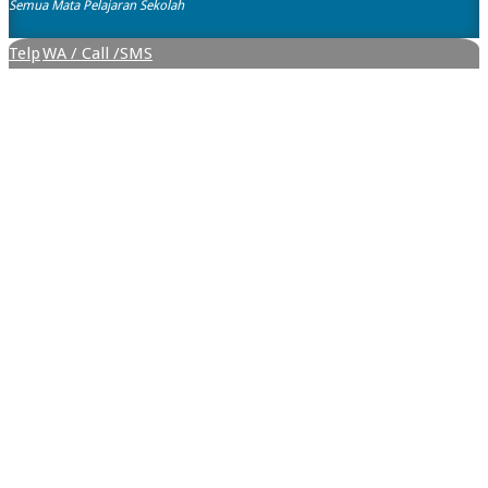
Semua Mata Pelajaran Sekolah
Telp
WA / Call /SMS