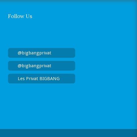
Follow Us
@bigbangprivat
@bigbangprivat
Les Privat BIGBANG