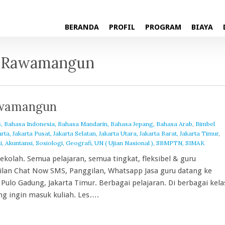
BERANDA
PROFIL
PROGRAM
BIAYA
di Rawamangun
Rawamangun
s, Bahasa Indonesia, Bahasa Mandarin, Bahasa Jepang, Bahasa Arab
,
Bimbel
, Jakarta Pusat, Jakarta Selatan, Jakarta Utara, Jakarta Barat, Jakarta Timur
,
i, Akuntansi, Sosiologi, Geografi, UN ( Ujian Nasional ), SBMPTN, SIMAK
 sekolah. Semua pelajaran, semua tingkat, fleksibel & guru
gilan Chat Now SMS, Panggilan, Whatsapp Jasa guru datang ke
lo Gadung, Jakarta Timur. Berbagai pelajaran. Di berbagai kela
g ingin masuk kuliah. Les….