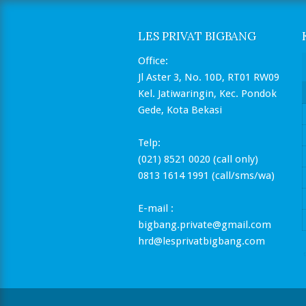
LES PRIVAT BIGBANG
Office:
Jl Aster 3, No. 10D, RT01 RW09
Kel. Jatiwaringin, Kec. Pondok
Gede, Kota Bekasi
Telp:
(021) 8521 0020 (call only)
0813 1614 1991 (call/sms/wa)
E-mail :
bigbang.private@gmail.com
hrd@lesprivatbigbang.com