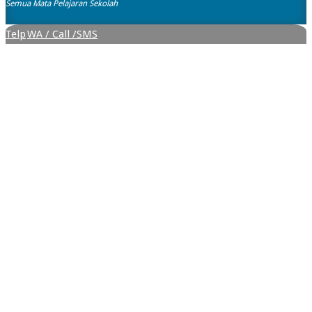
Semua Mata Pelajaran Sekolah
Telp
WA / Call /SMS