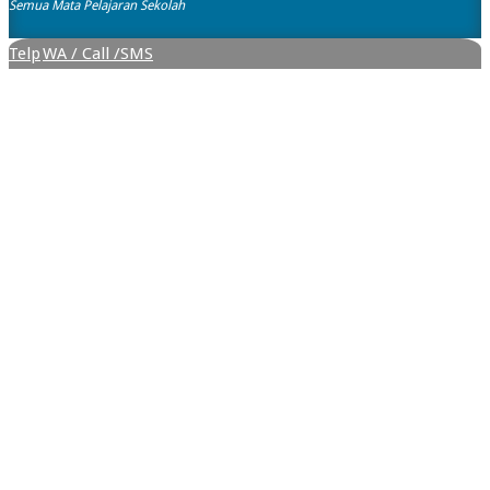
Semua Mata Pelajaran Sekolah
Telp
WA / Call /SMS