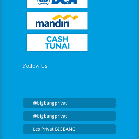
Follow Us
@bigbangprivat
@bigbangprivat
Les Privat BIGBANG