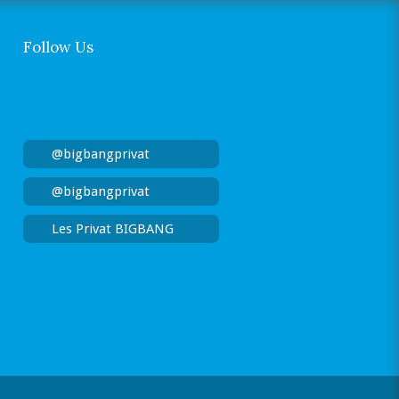
Follow Us
@bigbangprivat
@bigbangprivat
Les Privat BIGBANG