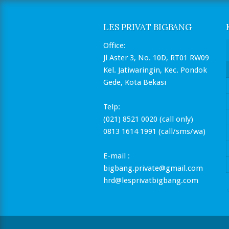
LES PRIVAT BIGBANG
Office:
Jl Aster 3, No. 10D, RT01 RW09
Kel. Jatiwaringin, Kec. Pondok
Gede, Kota Bekasi
Telp:
(021) 8521 0020 (call only)
0813 1614 1991 (call/sms/wa)
E-mail :
bigbang.private@gmail.com
hrd@lesprivatbigbang.com