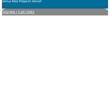
Semua Mata Pelajaran Sekolah
Telp
WA / Call /SMS