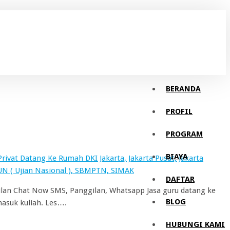
BERANDA
PROFIL
PROGRAM
BIAYA
rivat Datang Ke Rumah DKI Jakarta, Jakarta Pusat, Jakarta
, UN ( Ujian Nasional ), SBMPTN, SIMAK
DAFTAR
ggilan Chat Now SMS, Panggilan, Whatsapp Jasa guru datang ke
BLOG
masuk kuliah. Les….
HUBUNGI KAMI