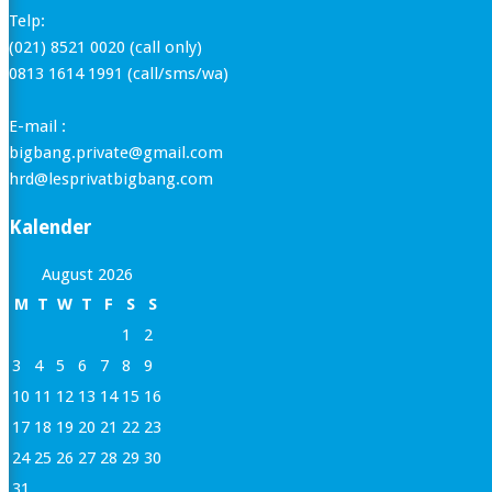
Telp:
(021) 8521 0020 (call only)
0813 1614 1991 (call/sms/wa)
E-mail :
bigbang.private@gmail.com
hrd@lesprivatbigbang.com
Kalender
August 2026
M
T
W
T
F
S
S
1
2
3
4
5
6
7
8
9
10
11
12
13
14
15
16
17
18
19
20
21
22
23
24
25
26
27
28
29
30
31