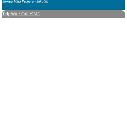
Semua Mata Pelajaran Sekolah
Telp
WA / Call /SMS