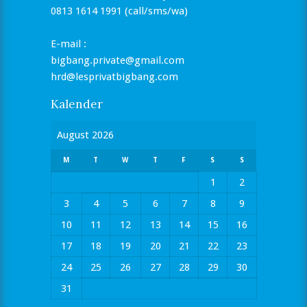
0813 1614 1991 (call/sms/wa)
E-mail :
bigbang.private@gmail.com
hrd@lesprivatbigbang.com
Kalender
August 2026
M
T
W
T
F
S
S
1
2
3
4
5
6
7
8
9
10
11
12
13
14
15
16
17
18
19
20
21
22
23
24
25
26
27
28
29
30
31