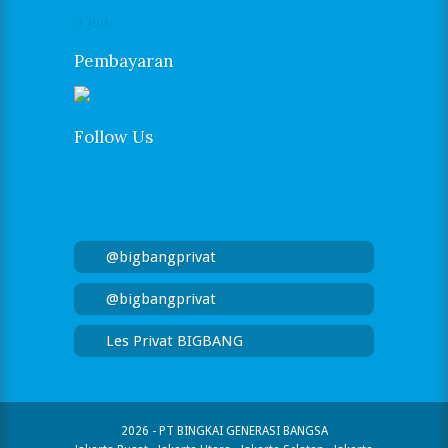
« Jan
Pembayaran
Follow Us
@bigbangprivat
@bigbangprivat
Les Privat BIGBANG
2026 - PT BINGKAI GENERASI BANGSA