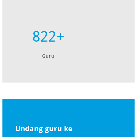
822+
Guru
Undang guru ke