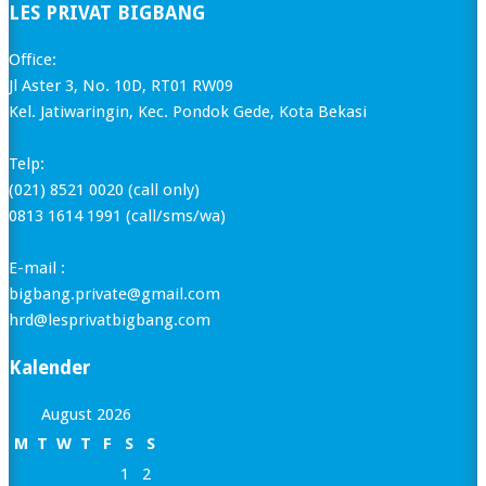
LES PRIVAT BIGBANG
Office:
Jl Aster 3, No. 10D, RT01 RW09
Kel. Jatiwaringin, Kec. Pondok Gede, Kota Bekasi
Telp:
(021) 8521 0020 (call only)
0813 1614 1991 (call/sms/wa)
E-mail :
bigbang.private@gmail.com
hrd@lesprivatbigbang.com
Kalender
August 2026
M
T
W
T
F
S
S
1
2