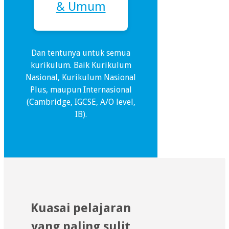
& Umum
Dan tentunya untuk semua
kurikulum. Baik Kurikulum
Nasional, Kurikulum Nasional
Plus, maupun Internasional
(Cambridge, IGCSE, A/O level,
IB).
Kuasai pelajaran
yang paling sulit