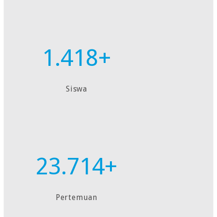
1.418+
Siswa
23.714+
Pertemuan