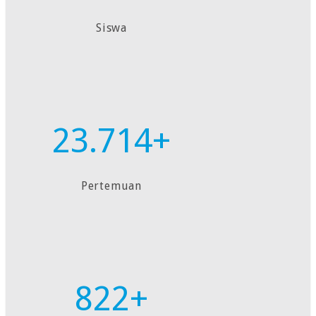
Siswa
23.714+
Pertemuan
822+