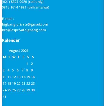
(021) 8521 0020 (call only)
0813 1614 1991 (call/sms/wa)
E-mail :
bigbang.private@gmail.com
hrd@lesprivatbigbang.com
Kalender
August 2026
M
T
W
T
F
S
S
1
2
3
4
5
6
7
8
9
10
11
12
13
14
15
16
17
18
19
20
21
22
23
24
25
26
27
28
29
30
31
« Jan