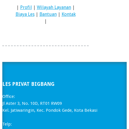
|
Profil
|
Wilayah Layanan
|
Biaya Les
|
Bantuan
|
Kontak
|
LES PRIVAT BIGBANG
Office:
Jl Aster 3, No. 10D, RT01 RW09
Kel. Jatiwaringin, Kec. Pondok Gede, Kota Bekasi
Telp: