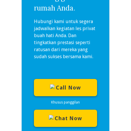
rumah Anda.
Hubungi kami untuk segera
jadwalkan kegiatan les privat
buah hati Anda. Dan
tingkatkan prestasi seperti
ratusan dari mereka yang
sudah sukses bersama kami.
Call Now
Khusus panggilan
Chat Now