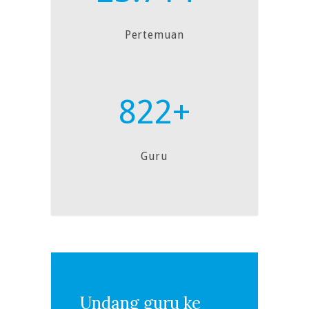
Pertemuan
822+
Guru
Undang guru ke