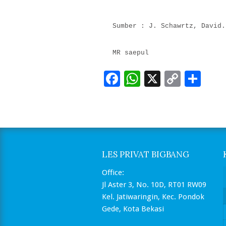
Sumber : J. Schawrtz, David.
MR saepul
Facebook
WhatsApp
X
Copy
Sh
Link
LES PRIVAT BIGBANG
Office:
Jl Aster 3, No. 10D, RT01 RW09
Kel. Jatiwaringin, Kec. Pondok
Gede, Kota Bekasi