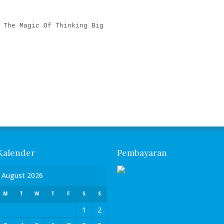
 The Magic Of Thinking Big
are
Kalender
Pembayaran
August 2026
M
T
W
T
F
S
S
1
2