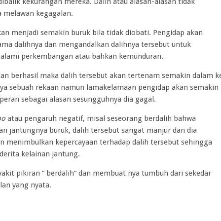
dibalik kekurangan mereka. Dalih atau alasan-alasan tidak
a melawan kegagalan.
an menjadi semakin buruk bila tidak diobati. Pengidap akan
ma dalihnya dan mengandalkan dalihnya tersebut untuk
ngalami perkembangan atau bahkan kemunduran.
n dan berhasil maka dalih tersebut akan tertenam semakin dalam k
hanya sebuah rekaan namun lamakelamaan pengidap akan semakin
rperan sebagai alasan sesungguhnya dia gagal.
bo
atau pengaruh negatif, misal seseorang berdalih bahwa
n jantungnya buruk, dalih tersebut sangat manjur dan dia
 menimbulkan kepercayaan terhadap dalih tersebut sehingga
erita kelainan jantung.
kit pikiran “ berdalih” dan membuat nya tumbuh dari sekedar
lan yang nyata.