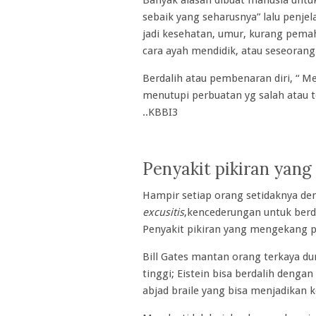
Banyak alasan dibuat manusia untu
sebaik yang seharusnya” lalu penjel
jadi kesehatan, umur, kurang pemah
cara ayah mendidik, atau seseoran
Berdalih atau pembenaran diri, “ M
menutupi perbuatan yg salah atau t
..KBBI3
Penyakit pikiran yan
Hampir setiap orang setidaknya de
excusitis
,kencederungan untuk berd
Penyakit pikiran yang mengekang p
Bill Gates mantan orang terkaya du
tinggi; Eistein bisa berdalih denga
abjad braile yang bisa menjadikan k