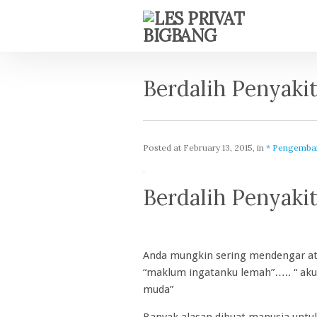
Berdalih Penyaki
Posted at
February 13, 2015
, in
* Pengemban
Berdalih Penyaki
Anda mungkin sering mendengar ata
“maklum ingatanku lemah”….. “ aku s
muda”