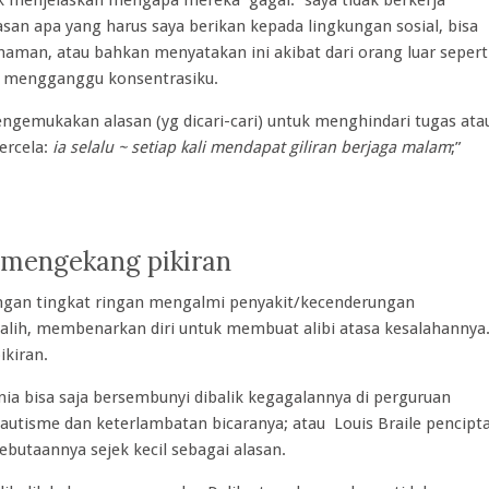
k menjelaskan mengapa mereka gagal. “saya tidak berkerja
asan apa yang harus saya berikan kepada lingkungan sosial, bisa
aman, atau bahkan menyatakan ini akibat dari orang luar sepert
g mengganggu konsentrasiku.
engemukakan alasan (yg dicari-cari) untuk menghindari tugas ata
ercela:
ia selalu ~ setiap kali mendapat giliran berjaga malam
;”
g mengekang pikiran
ngan tingkat ringan mengalmi penyakit/kecenderungan
alih, membenarkan diri untuk membuat alibi atasa kesalahannya
ikiran.
nia bisa saja bersembunyi dibalik kegagalannya di perguruan
n autisme dan keterlambatan bicaranya; atau Louis Braile pencipt
ebutaannya sejek kecil sebagai alasan.