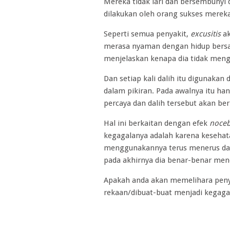
Mereka tidak lari dan bersembunyi 
dilakukan oleh orang sukses merek
Seperti semua penyakit,
excusitis
ak
merasa nyaman dengan hidup bersa
menjelaskan kenapa dia tidak me
Dan setiap kali dalih itu digunaka
dalam pikiran. Pada awalnya itu 
percaya dan dalih tersebut akan be
Hal ini berkaitan dengan efek
noce
kegagalanya adalah karena kesehata
menggunakannya terus menerus dan
pada akhirnya dia benar-benar mend
Apakah anda akan memelihara penya
rekaan/dibuat-buat menjadi kegaga